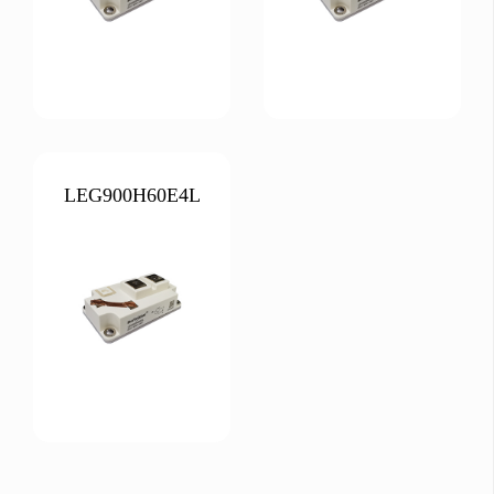
LEG900H60E4L