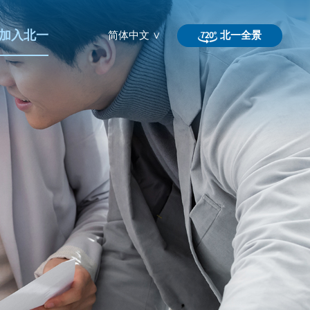
加入北一
简体中文 ∨
北一全景