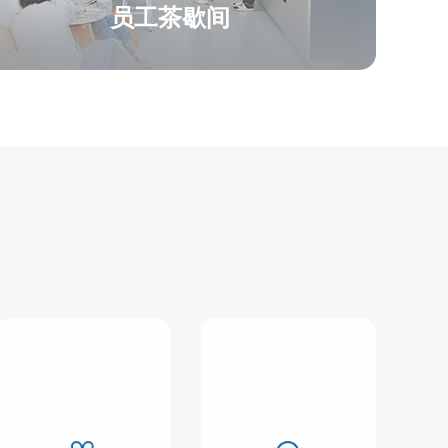
员工茶歇间