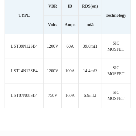
V
BR
I
D
R
DS(on)
TYPE
Technology
Volts
Amps
mΩ
SIC
LST39N12SB4
1200V
60A
39.0mΩ
MOSFET
SIC
LST14N12SB4
1200V
100A
14.4m
Ω
MOSFET
SIC
LST07N08SB4
750V
160A
6.9mΩ
MOSFET