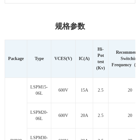
规格参数
Hi-
Recommend
Pot
Package
Type
VCES(V)
IC(A)
Switching
test
Frequency（
(Kv)
LSPM15-
600V
15A
2.5
20
06L
LSPM20-
600V
20A
2.5
20
06L
LSPM30-