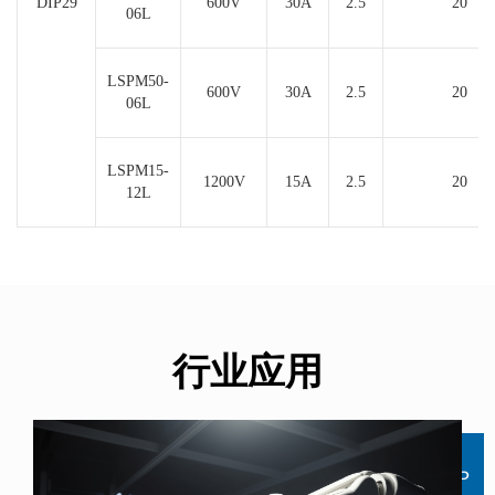
DIP29
600V
30A
2.5
20
06L
LSPM50-
600V
30A
2.5
20
06L
LSPM15-
1200V
15A
2.5
20
12L
行业应用